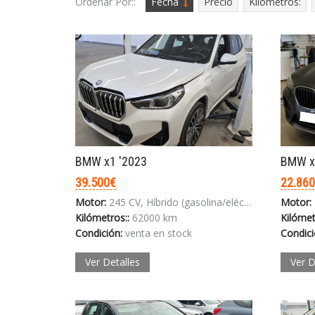
Ordenar Por::
Fecha
Precio
Kilómetros:
BMW x1 '2023
BMW x
39.500€
22.86
Motor:
245 CV, Híbrido (gasolina/eléctrico)
Motor:
Kilómetros::
62000 km
Kilómet
Condición:
venta en stock
Condici
Ver Detalles
Ver D