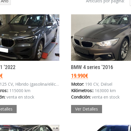
Año
Artículos por página:
1 '2022
BMW 4 series '2016
0€
19.990€
125 CV, Híbrido (gasolina/eléctrico)
Motor:
190 CV, Diésel
ros::
115000 km
Kilómetros::
163000 km
ón:
venta en stock
Condición:
venta en stock
etalles
Ver Detalles