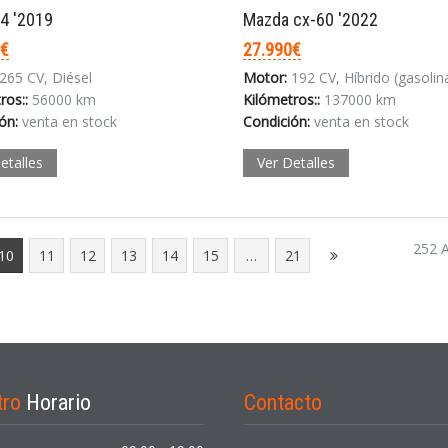
4 '2019
Mazda cx-60 '2022
0€
27.990€
265 CV, Diésel
Motor:
192 CV, Híbrido (gasolina/elé
ros::
56000 km
Kilómetros::
137000 km
ón:
venta en stock
Condición:
venta en stock
etalles
Ver Detalles
252 A
10
11
12
13
14
15
…
21
tro
Horario
Contacto