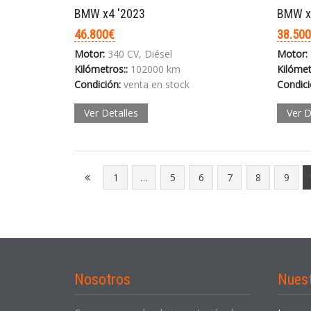
BMW x4 '2023
BMW x
46.800€
38.50
Motor:
340 CV, Diésel
Motor:
Kilómetros::
102000 km
Kilómet
Condición:
venta en stock
Condici
Ver Detalles
Ver D
1
…
5
6
7
8
9
Nosotros
Nues