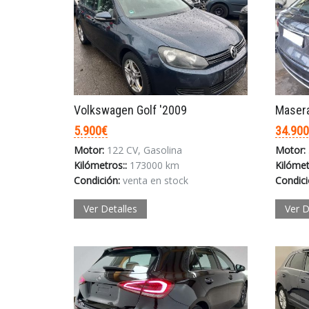
Volkswagen Golf '2009
Masera
5.900€
34.90
Motor:
122 CV, Gasolina
Motor:
Kilómetros::
173000 km
Kilómet
Condición:
venta en stock
Condici
Ver Detalles
Ver D