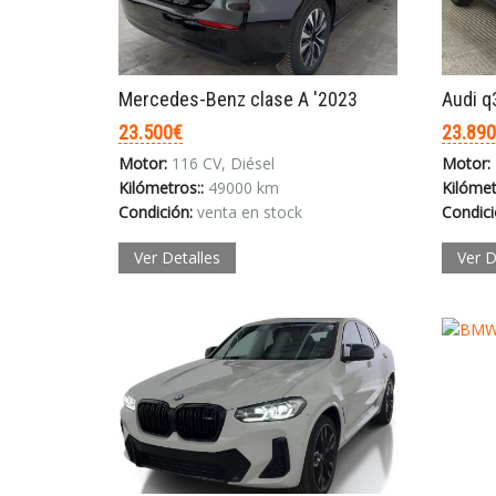
Mercedes-Benz clase A '2023
Audi q
23.500€
23.89
Motor:
116 CV, Diésel
Motor:
Kilómetros::
49000 km
Kilómet
Condición:
venta en stock
Condici
Ver Detalles
Ver D