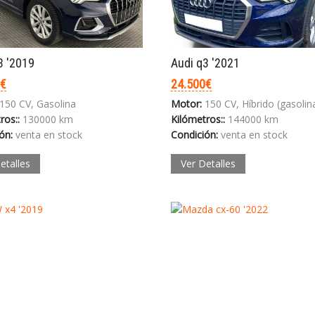
INICIAR SESIÓN
3 '2019
Audi q3 '2021
0€
24.500€
¿Ha olvidado la contraseña?
150 CV, Gasolina
Motor:
150 CV, Híbrido (gasolina/elé
ros::
130000 km
Kilómetros::
144000 km
ón:
venta en stock
Condición:
venta en stock
etalles
Ver Detalles