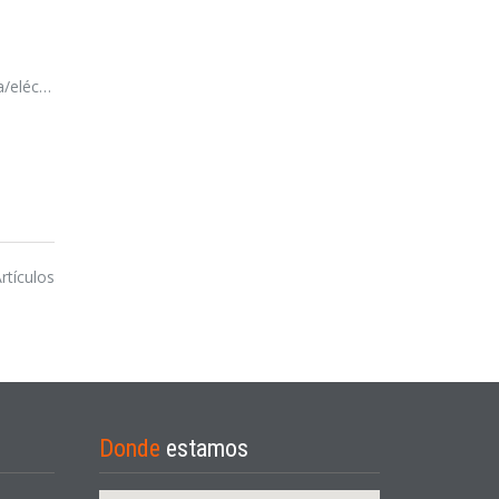
ctrico)
rtículos
Donde
estamos