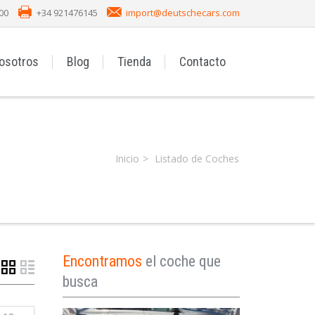
00
+34 921476145
import@deutschecars.com
osotros
Blog
Tienda
Contacto
Inicio
Listado de Coches
Encontramos
el coche que
busca