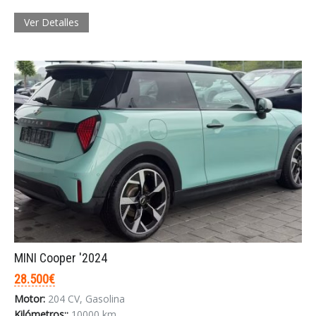
Ver Detalles
MINI Cooper '2024
28.500€
Motor:
204 CV, Gasolina
Kilómetros::
10000 km