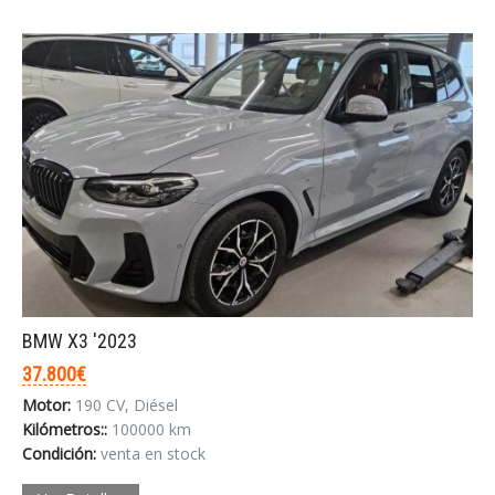
BMW X3 '2023
37.800€
Motor:
190 CV, Diésel
Kilómetros::
100000 km
Condición:
venta en stock