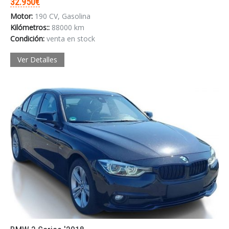
32.950€
Motor:
190 CV, Gasolina
Kilómetros::
88000 km
Condición:
venta en stock
Ver Detalles
INICIAR SESIÓN
¿Ha olvidado la contraseña?