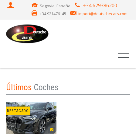
+34 679386200
Segovia, España
+34 921476145
import@deutschecars.com
Últimos
Coches
DESTACADO