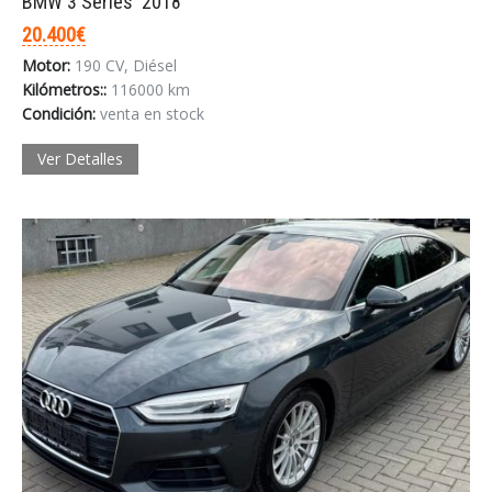
BMW 3 Series '2018
20.400€
Motor:
190 CV, Diésel
Kilómetros::
116000 km
Condición:
venta en stock
Ver Detalles