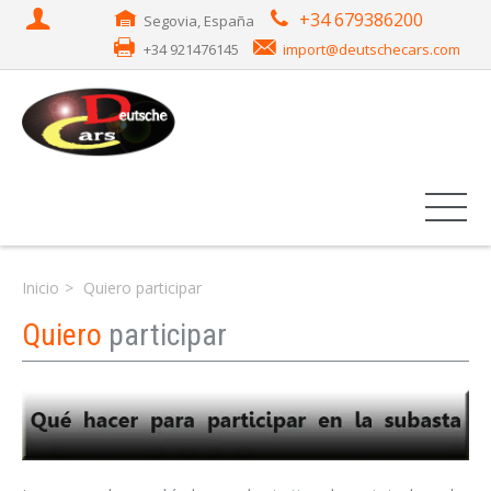
+34 679386200
Segovia, España
+34 921476145
import@deutschecars.com
Inicio
Quiero participar
Quiero
participar