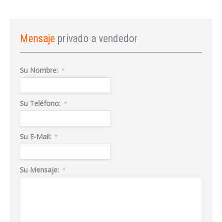
Twitter
Facebook
WhatsApp
abre
(Se
(Se
(Se
en
abre
abre
abre
una
en
en
en
ventana
una
una
una
nueva)
ventana
ventana
ventana
Mensaje
privado a vendedor
nueva)
nueva)
nueva)
Su Nombre:
*
Su Teléfono:
*
Su E-Mail:
*
Su Mensaje:
*