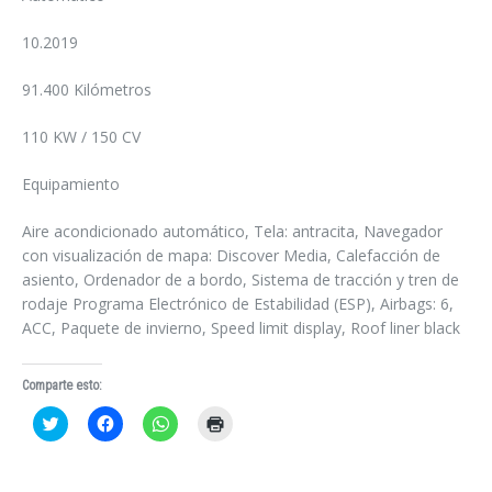
10.2019
91.400 Kilómetros
110 KW / 150 CV
Equipamiento
Aire acondicionado automático, Tela: antracita, Navegador
con visualización de mapa: Discover Media, Calefacción de
asiento, Ordenador de a bordo, Sistema de tracción y tren de
rodaje Programa Electrónico de Estabilidad (ESP), Airbags: 6,
ACC, Paquete de invierno, Speed limit display, Roof liner black
Comparte esto:
Haz
Haz
Haz
Haz
clic
clic
clic
clic
para
para
para
para
compartir
compartir
compartir
imprimir
en
en
en
(Se