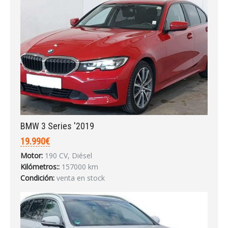
Acceder
BMW 3 Series '2019
19.990€
Motor:
190 CV, Diésel
Kilómetros::
157000 km
Condición:
venta en stock
INICIAR SESIÓN
¿Ha olvidado la contraseña?