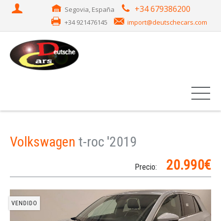
+34 679386200
Segovia, España
+34 921476145
import@deutschecars.com
Volkswagen
t-roc '2019
20.990€
Precio:
VENDIDO