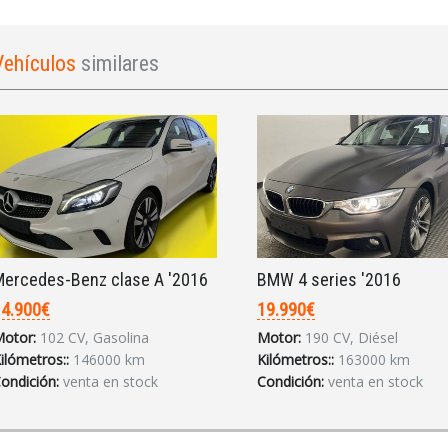
Vehículos
similares
ercedes-Benz clase A '2016
BMW 4 series '2016
4.900€
19.990€
otor:
102 CV, Gasolina
Motor:
190 CV, Diésel
ilómetros::
146000 km
Kilómetros::
163000 km
ondición:
venta en stock
Condición:
venta en stock