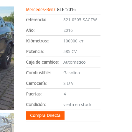
Mercedes-Benz
GLE '2016
referencia:
821-0505-SACTW
Año:
2016
Kilómetros::
100000 km
Potencia:
585 CV
Caja de cambios:
Automatico
Combustible:
Gasolina
Carrocería:
S U V
Puertas:
4
Condición:
venta en stock
Compra Directa