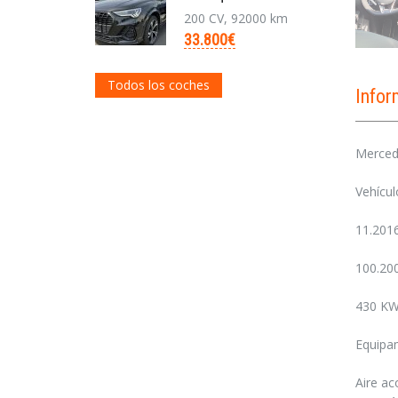
200 CV, 92000 km
33.800€
Todos los coches
Info
Merced
Vehícul
11.201
100.20
430 KW
Equipa
Aire ac