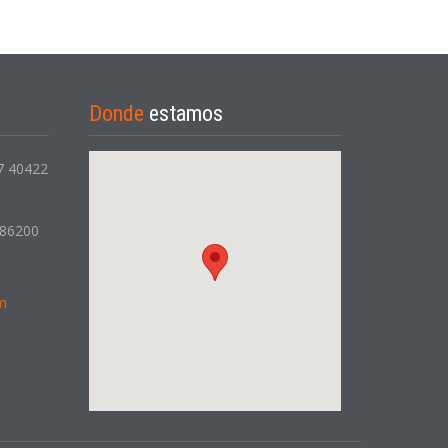
Donde
estamos
 7 40422
386200
m