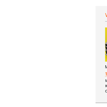
M
1
M
K
C