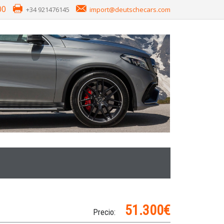
00
+34 921476145
import@deutschecars.com
51.300€
Precio: