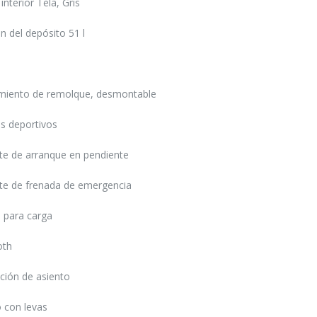
interior Tela, Gris
 del depósito 51 l
miento de remolque, desmontable
s deportivos
te de arranque en pendiente
te de frenada de emergencia
 para carga
Acceder
oth
ción de asiento
 con levas