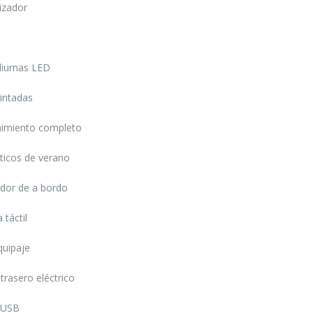
izador
diurnas LED
intadas
imiento completo
icos de verano
dor de a bordo
 táctil
quipaje
trasero eléctrico
 USB