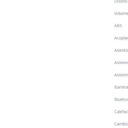
Diseño 
Volumen
ABS
Acopla
Asiento
Asisten
Asisten
Barrera
Blueto
Calefac
Cambio