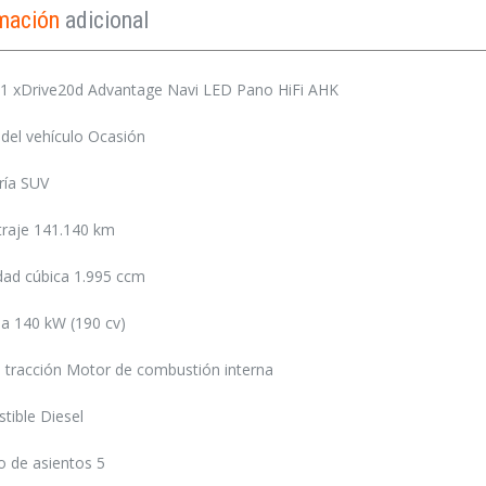
rmación
adicional
 xDrive20d Advantage Navi LED Pano HiFi AHK
del vehículo Ocasión
ría SUV
traje 141.140 km
dad cúbica 1.995 ccm
a 140 kW (190 cv)
 tracción Motor de combustión interna
tible Diesel
 de asientos 5