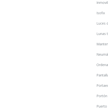
Inmovil
Isofix
Luces 
Lunas t
Manten
Neumát
Ordena
Pantalla
Portae
Portón 
Puerto