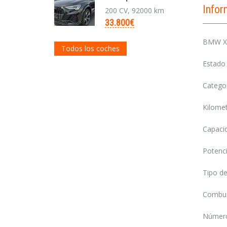
Info
200 CV, 92000 km
33.800€
BMW X1
Todos los coches
Estado 
Catego
Kilome
Capaci
Potenci
Tipo de
Combus
Número