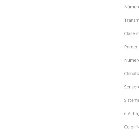
Número
Transm
Clase 
Primer 
Número
Climati
Sensore
Sistema
6 Airba
Color 