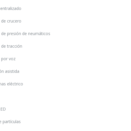
centralizado
 de crucero
INICIAR SESIÓN
 de presión de neumáticos
¿Ha olvidado la contraseña?
 de tracción
 por voz
ón asistida
nas eléctrico
LED
e partículas