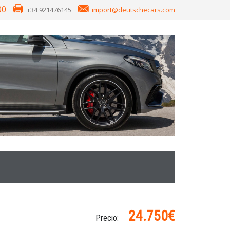
00
+34 921476145
import@deutschecars.com
24.750€
Precio: