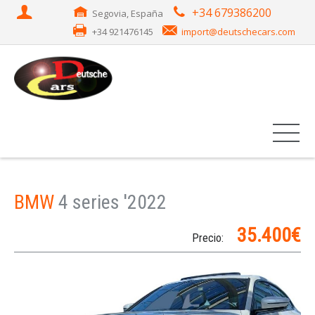
+34 679386200
Segovia, España
+34 921476145
import@deutschecars.com
BMW
4 series '2022
35.400€
Precio: