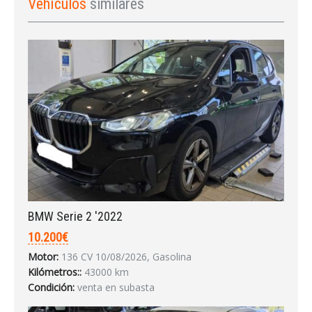
Vehículos
similares
Acceder
BMW Serie 2 '2022
10.200€
Motor:
136 CV 10/08/2026, Gasolina
Kilómetros::
43000 km
INICIAR SESIÓN
Condición:
venta en subasta