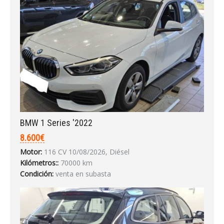
¿Ha olvidado la contraseña?
BMW 1 Series '2022
8.600€
Motor:
116 CV 10/08/2026, Diésel
Kilómetros::
70000 km
Condición:
venta en subasta