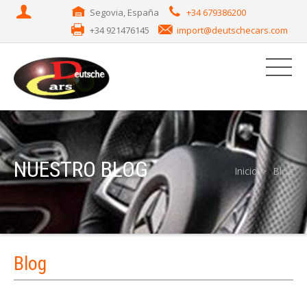
Segovia, España
+34 679386200
+34 921476145
import@deutschecars.com
NUESTRO BLOG
Inicio
Blog
Blog