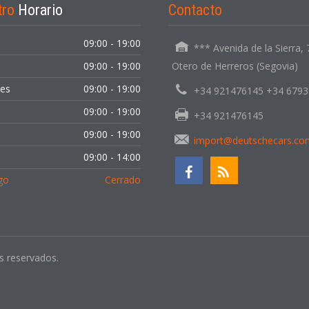
tro
Horario
Contacto
09:00 - 19:00
*** Avenida de la Sierra,
09:00 - 19:00
Otero de Herreros (Segovia)
les
09:00 - 19:00
+34 921476145 +34 679
INICIAR SESIÓN
09:00 - 19:00
+34 921476145
09:00 - 19:00
¿Ha olvidado la contraseña?
import@deutschecars.co
o
09:00 - 14:00
go
Cerrado
s reservados.