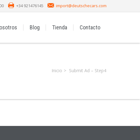
00
+34 921476145
import@deutschecars.com
osotros
Blog
Tienda
Contacto
Inicio
Submit Ad – Step4