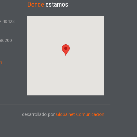
Donde
estamos
 7 40422
386200
m
desarrollado por
Globalnet Comunicacion