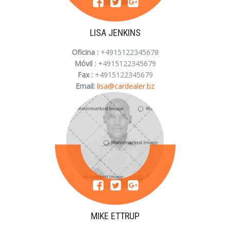
LISA JENKINS
Oficina :
+4915122345678
Móvil :
+4915122345679
Fax :
+4915122345679
Email:
lisa@cardealer.bz
Acceder
MIKE ETTRUP