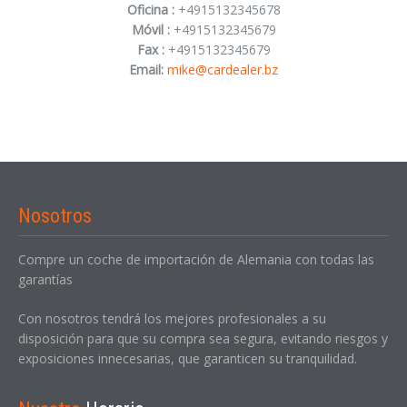
Oficina :
+4915132345678
Móvil :
+4915132345679
Fax :
+4915132345679
Email:
mike@cardealer.bz
INICIAR SESIÓN
¿Ha olvidado la contraseña?
Nosotros
Compre un coche de importación de Alemania con todas las
garantías
Con nosotros tendrá los mejores profesionales a su
disposición para que su compra sea segura, evitando riesgos y
exposiciones innecesarias, que garanticen su tranquilidad.