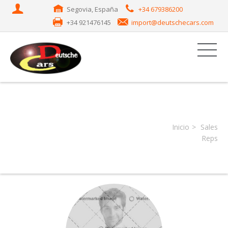
Segovia, España
+34 679386200
+34 921476145
import@deutschecars.com
SALES REPS
Inicio
Sales
Reps