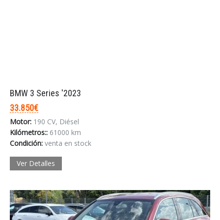
Acceder
BMW 3 Series '2023
33.850€
Motor:
190 CV, Diésel
Kilómetros::
61000 km
Condición:
venta en stock
Ver Detalles
INICIAR SESIÓN
¿Ha olvidado la contraseña?