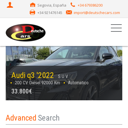
Segovia, España
+34 679386200
+34 921476145
import@deutschecars.com
Audi q3 '2022
S U V
200 CV Diésel 92000 Km
Automatico
33.800€
Advanced
Search