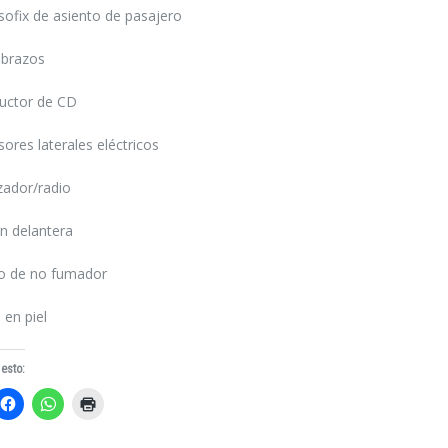
sofix de asiento de pasajero
brazos
uctor de CD
sores laterales eléctricos
zador/radio
n delantera
lo de no fumador
 en piel
esto:
z
Haz
Haz
Haz
clic
clic
clic
a
para
para
para
partir
compartir
compartir
imprimir