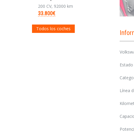
200 CV, 92000 km
33.800€
Todos los coches
Info
Volkswa
Estado 
Categor
Línea d
Kilome
Capaci
Potenci