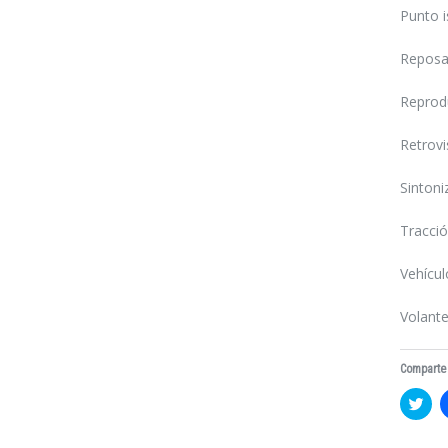
Punto i
Reposa
Reprod
Retrovi
Sintoni
Tracció
Vehícu
Volante
Comparte 
Ha
clic
par
com