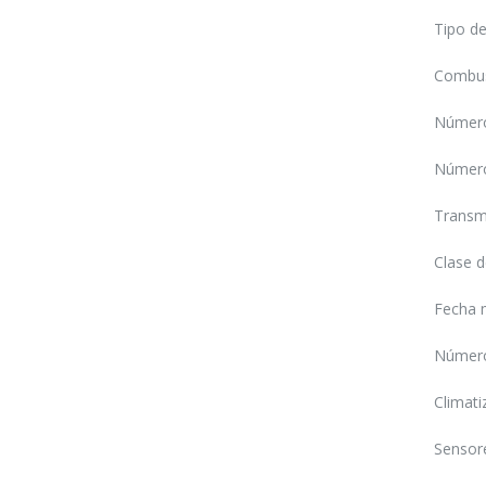
Tipo de
Combus
Número
Número
Transm
Clase d
Fecha 
Número
Climati
Sensore