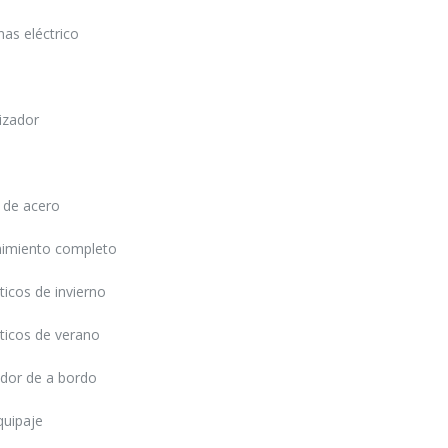
nas eléctrico
INICIAR SESIÓN
izador
¿Ha olvidado la contraseña?
 de acero
imiento completo
icos de invierno
icos de verano
dor de a bordo
quipaje