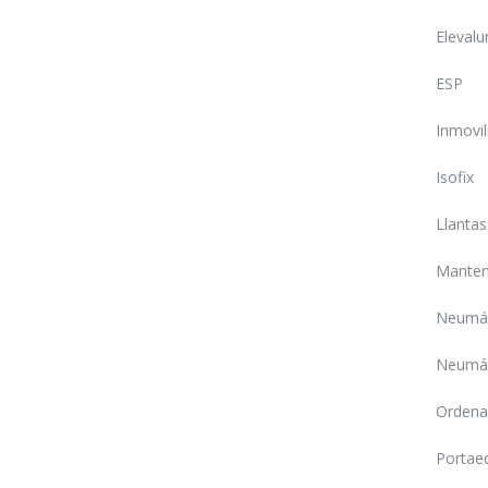
Elevalu
ESP
Inmovil
Isofix
Llantas
Manten
Neumát
Neumát
Ordena
Portae