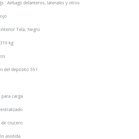
gs : Airbags delanteros, laterales y otros
Rojo
interior Tela, Negro
.310 kg
ros
 del depósito 55 l
 para carga
Acceder
centralizado
 de crucero
ón asistida