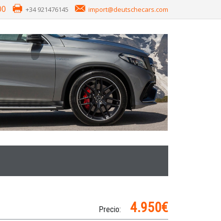
00
+34 921476145
import@deutschecars.com
4.950€
Precio: