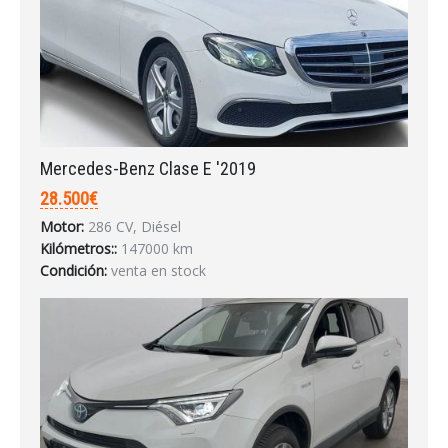
Mercedes-Benz Clase E '2019
28.500€
Motor:
286 CV, Diésel
Kilómetros::
147000 km
Condición:
venta en stock