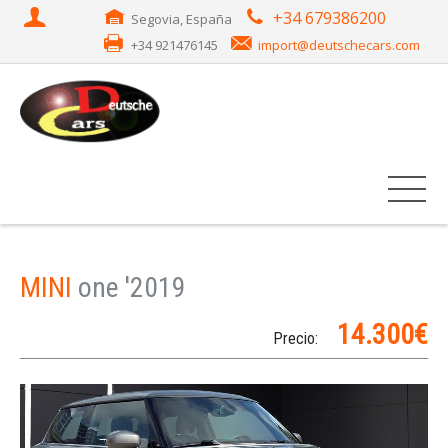
+34 679386200
Segovia, España
+34 921476145
import@deutschecars.com
MINI
one '2019
14.300€
Precio: