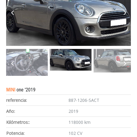
MINI
one '2019
referencia:
887-1206-SACT
Año:
2019
Kilómetros::
118000 km
Potencia:
102 CV